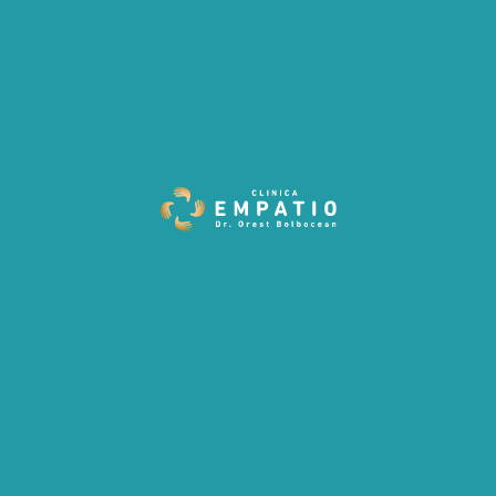
In situatia pastrarii acestor conditii patologice, care
frecvent trec neobservate, efectele negative sunt extinse
implicand si alte structuri:
Impactul negativ asupra
organismului