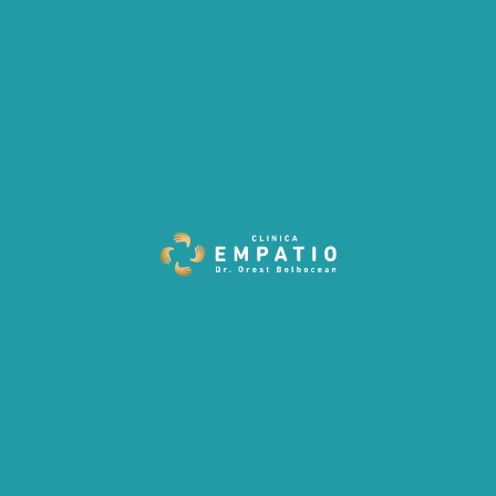
Daca nu le corectam, efectul tratamentului va fi minim.
Este ca si cum ai incerca sa umfli cauciucurile unei masini
careia nu-i functioneaza motorul. Stiind ce cautam, am
aflat si raspunsul: tatal dumneaei a decedat in urma cu 5
luni. EMOTII.
Dr. Orest Bolbocean